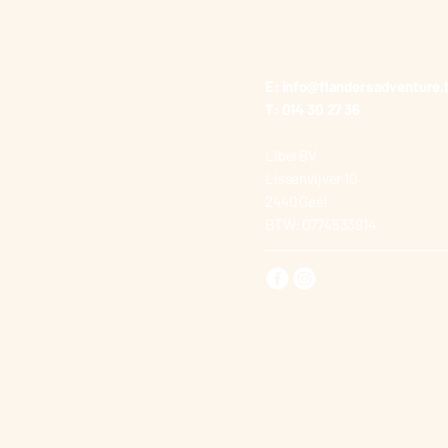
E:
info@flandersadventure.
T: 014 30 27 36
Libel BV
Lissenvijver 10
2440 Geel
BTW: 0774533914