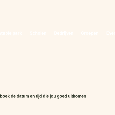
atable park
Scholen
Bedrijven
Groepen
Eve
boek de datum en tijd die jou goed uitkomen