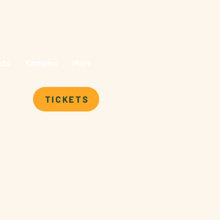
nts
Kampen
More
TICKETS